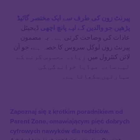
پیرنٹ زون کی طرف سے ایک مختصر گائیڈ
پڑھیں جو والدین کے لیے پانچ اچھی
ڈیجیٹل
عادات کی وضاحت کرتی ہے۔ یہ مضمون
پیرنٹ زون لوکل سروس کا حصہ ہے، جو آن
لائن کنٹرول میں
زیادہ محسوس کرنے کے
لیے سادہ میڈیا خواندگی کی
مہارتیں سکھاتا ہے۔
Zapoznaj się z krótkim poradnikiem od
Parent Zone, omawiającym pięć dobrych
cyfrowych nawyków dla rodziców.